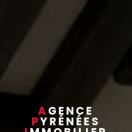
A
GENCE
P
YRÉNÉES