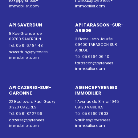
foix@pyrenees-
nailloux@pyrenees-
immobilier.com
immobilier.com
API SAVERDUN
API TARASCON-SUR-
ARIEGE
8 Rue Grande rue
09700 SAVERDUN
3 Place Jean Jaurès
09400 TARASCON SUR
Tél. 05 61 67 84 48
ARIEGE
saverdun@pyrenees-
Tél. 05 61 64 06 40
immobilier.com
tarascon@pyrenees-
immobilier.com
API CAZERES-SUR-
AGENCE PYRENEES
GARONNE
IMMOBILIER
22 Boulevard Paul Gouzy
1 Avenue du 8 mai 1945
31220 CAZERES
09120 VARILHES
Tél. 05 61 87 27 56
Tél. 05 61 60 78 33
cazeres@pyrenees-
varilhes@pyrenees-
immobilier.com
immobilier.com