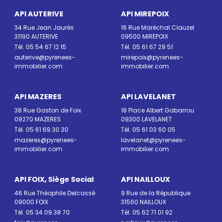
API AUTERIVE
API MIREPOIX
34 Rue Jean Jaurès
16 Rue Maréchal Clauzel
31190 AUTERIVE
09500 MIREPOIX
Tél. 05 54 67 12 15
Tél. 05 61 67 29 51
auterive@pyrenees-
mirepoix@pyrenees-
immobilier.com
immobilier.com
API MAZERES
API LAVELANET
38 Rue Gaston de Foix
18 Place Albert Gabarrou
09270 MAZERES
09300 LAVELANET
Tél. 05 61 69 30 30
Tél. 05 61 03 60 05
mazeres@pyrenees-
lavelanet@pyrenees-
immobilier.com
immobilier.com
API FOIX, Siège Social
API NAILLOUX
46 Rue Théophile Delcassé
9 Rue de la République
09000 FOIX
31560 NAILLOUX
Tél. 05 34 09 38 70
Tél. 05 62 71 01 92