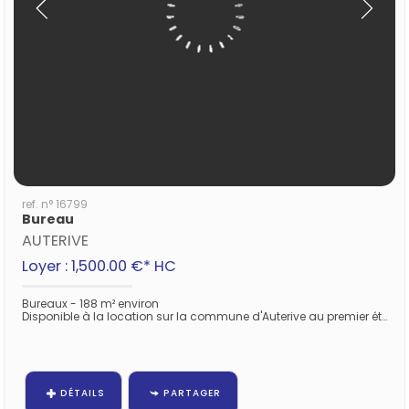
ref. n° 16799
Bureau
AUTERIVE
Loyer : 1,500.00 €*
HC
Bureaux - 188 m² environ
Disponible à la location sur la commune d'Auterive au premier étage d'un batiment - ZI La Vigne, un plateau d'environ 188 m² comprenant un open-space...
DÉTAILS
PARTAGER