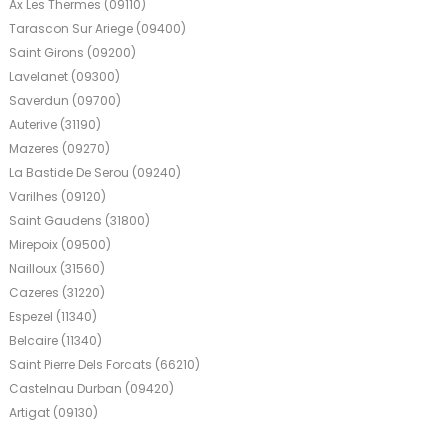
Ax Les Thermes (09110)
Tarascon Sur Ariege (09400)
Saint Girons (09200)
Lavelanet (09300)
Saverdun (09700)
Auterive (31190)
Mazeres (09270)
La Bastide De Serou (09240)
Varilhes (09120)
Saint Gaudens (31800)
Mirepoix (09500)
Nailloux (31560)
Cazeres (31220)
Espezel (11340)
Belcaire (11340)
Saint Pierre Dels Forcats (66210)
Castelnau Durban (09420)
Artigat (09130)