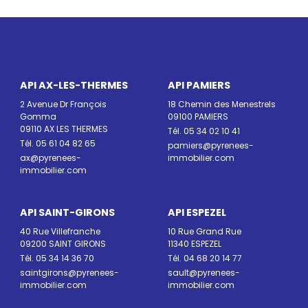
API AX-LES-THERMES
API PAMIERS
2 Avenue Dr François
18 Chemin des Menestrels
Gomma
09100 PAMIERS
09110 AX LES THERMES
Tél. 05 34 02 10 41
Tél. 05 61 04 82 65
pamiers@pyrenees-
ax@pyrenees-
immobilier.com
immobilier.com
API SAINT-GIRONS
API ESPEZEL
40 Rue Villefranche
10 Rue Grand Rue
09200 SAINT GIRONS
11340 ESPEZEL
Tél. 05 34 14 36 70
Tél. 04 68 20 14 77
saintgirons@pyrenees-
sault@pyrenees-
immobilier.com
immobilier.com