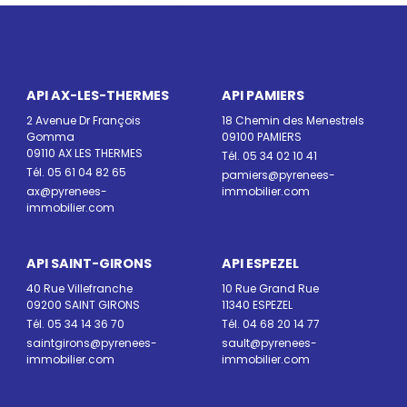
API AX-LES-THERMES
API PAMIERS
2 Avenue Dr François
18 Chemin des Menestrels
Gomma
09100 PAMIERS
09110 AX LES THERMES
Tél. 05 34 02 10 41
Tél. 05 61 04 82 65
pamiers@pyrenees-
ax@pyrenees-
immobilier.com
immobilier.com
API SAINT-GIRONS
API ESPEZEL
40 Rue Villefranche
10 Rue Grand Rue
09200 SAINT GIRONS
11340 ESPEZEL
Tél. 05 34 14 36 70
Tél. 04 68 20 14 77
saintgirons@pyrenees-
sault@pyrenees-
immobilier.com
immobilier.com