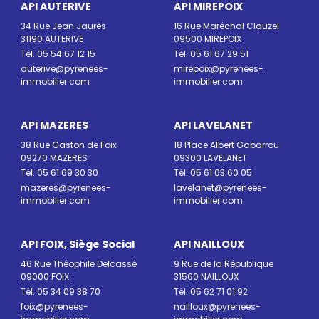
API AUTERIVE
API MIREPOIX
34 Rue Jean Jaurès
16 Rue Maréchal Clauzel
31190 AUTERIVE
09500 MIREPOIX
Tél. 05 54 67 12 15
Tél. 05 61 67 29 51
auterive@pyrenees-
mirepoix@pyrenees-
immobilier.com
immobilier.com
API MAZERES
API LAVELANET
38 Rue Gaston de Foix
18 Place Albert Gabarrou
09270 MAZERES
09300 LAVELANET
Tél. 05 61 69 30 30
Tél. 05 61 03 60 05
mazeres@pyrenees-
lavelanet@pyrenees-
immobilier.com
immobilier.com
API FOIX, Siège Social
API NAILLOUX
46 Rue Théophile Delcassé
9 Rue de la République
09000 FOIX
31560 NAILLOUX
Tél. 05 34 09 38 70
Tél. 05 62 71 01 92
foix@pyrenees-
nailloux@pyrenees-