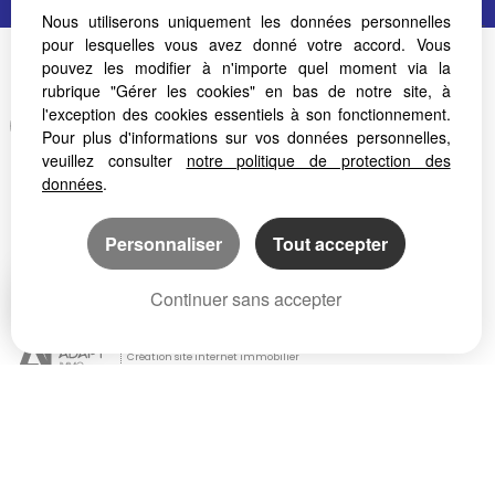
Nous utiliserons uniquement les données personnelles
pour lesquelles vous avez donné votre accord. Vous
pouvez les modifier à n'importe quel moment via la
rubrique "Gérer les cookies" en bas de notre site, à
l'exception des cookies essentiels à son fonctionnement.
Afin de vous offrir un confort de lecture permanent, depuis votre PC, votre
tablette ou votre smartphone, notre site s'adapte automatiquement aux
Pour plus d'informations sur vos données personnelles,
différents types d'écrans
veuillez consulter
notre politique de protection des
données
.
Personnaliser
Tout accepter
Continuer sans accepter
Logiciel immo
Création site internet immobilier
Référencement site immobilier
Foix (09000)
Pamiers (09100)
Ax Les Thermes (09110)