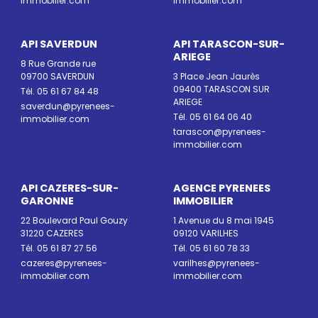
immobilier.com
immobilier.com
API SAVERDUN
API TARASCON-SUR-
ARIEGE
8 Rue Grande rue
09700 SAVERDUN
3 Place Jean Jaurès
09400 TARASCON SUR
Tél. 05 61 67 84 48
ARIEGE
saverdun@pyrenees-
Tél. 05 61 64 06 40
immobilier.com
tarascon@pyrenees-
immobilier.com
API CAZERES-SUR-
AGENCE PYRENEES
GARONNE
IMMOBILIER
22 Boulevard Paul Gouzy
1 Avenue du 8 mai 1945
31220 CAZERES
09120 VARILHES
Tél. 05 61 87 27 56
Tél. 05 61 60 78 33
cazeres@pyrenees-
varilhes@pyrenees-
immobilier.com
immobilier.com