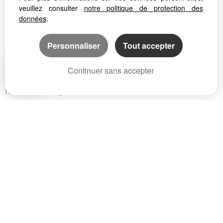
veuillez consulter
notre politique de protection des
données
.
Logiciel immobilier
Création site immobilier
Référencement immobilier
Personnaliser
Tout accepter
Foix (09000)
Pamiers (09100)
Continuer sans accepter
Ax Les Thermes (09110)
Tarascon Sur Ariege (09400)
Saint Girons (09200)
Lavelanet (09300)
Saverdun (09700)
Auterive (31190)
Mazeres (09270)
La Bastide De Serou (09240)
Varilhes (09120)
Saint Gaudens (31800)
Mirepoix (09500)
Nailloux (31560)