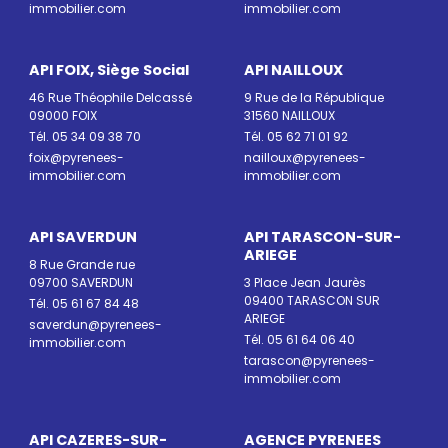
immobilier.com
immobilier.com
API FOIX, Siège Social
API NAILLOUX
46 Rue Théophile Delcassé
9 Rue de la République
09000 FOIX
31560 NAILLOUX
Tél. 05 34 09 38 70
Tél. 05 62 71 01 92
foix@pyrenees-
nailloux@pyrenees-
immobilier.com
immobilier.com
API SAVERDUN
API TARASCON-SUR-
ARIEGE
8 Rue Grande rue
09700 SAVERDUN
3 Place Jean Jaurès
09400 TARASCON SUR
Tél. 05 61 67 84 48
ARIEGE
saverdun@pyrenees-
Tél. 05 61 64 06 40
immobilier.com
tarascon@pyrenees-
immobilier.com
API CAZERES-SUR-
AGENCE PYRENEES