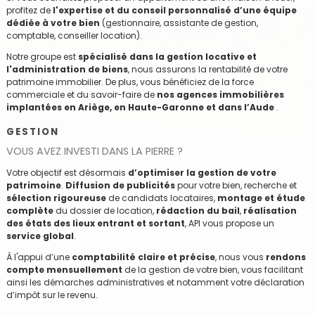
profitez de
l'expertise et du conseil personnalisé d’une équipe
dédiée à votre bien
(gestionnaire, assistante de gestion,
comptable, conseiller location).
Notre groupe est
spécialisé dans la gestion locative et
l'administration de biens
, nous assurons la rentabilité de votre
patrimoine immobilier. De plus, vous bénéficiez de la force
commerciale et du savoir-faire de
nos agences immobilières
implantées en Ariège, en Haute-Garonne et dans l’Aude
.
GESTION
VOUS AVEZ INVESTI DANS LA PIERRE ?
Votre objectif est désormais
d’optimiser la gestion de votre
patrimoine
.
Diffusion de publicités
pour votre bien, recherche et
sélection rigoureuse
de candidats locataires,
montage et étude
complète
du dossier de location,
rédaction du bail
,
réalisation
des états des lieux entrant et sortant
, API vous propose un
service global
.
À l'appui d’une
comptabilité claire et précise
, nous vous
rendons
compte mensuellement
de la gestion de votre bien, vous facilitant
ainsi les démarches administratives et notamment votre déclaration
d’impôt sur le revenu.