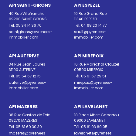
API SAINT-GIRONS
API ESPEZEL
40 Rue Villefranche
10 Rue Grand Rue
09200 SAINT GIRONS
11340 ESPEZEL
Tél. 05 34 14 36 70
Tél. 04 68 20 14 77
saintgirons@pyrenees-
sault@pyrenees-
immobilier.com
immobilier.com
API AUTERIVE
API MIREPOIX
34 Rue Jean Jaurès
16 Rue Maréchal Clauzel
31190 AUTERIVE
09500 MIREPOIX
Tél. 05 54 67 12 15
Tél. 05 61 67 29 51
auterive@pyrenees-
mirepoix@pyrenees-
immobilier.com
immobilier.com
API MAZERES
API LAVELANET
38 Rue Gaston de Foix
18 Place Albert Gabarrou
09270 MAZERES
09300 LAVELANET
Tél. 05 61 69 30 30
Tél. 05 61 03 60 05
mazeres@pyrenees-
lavelanet@pyrenees-