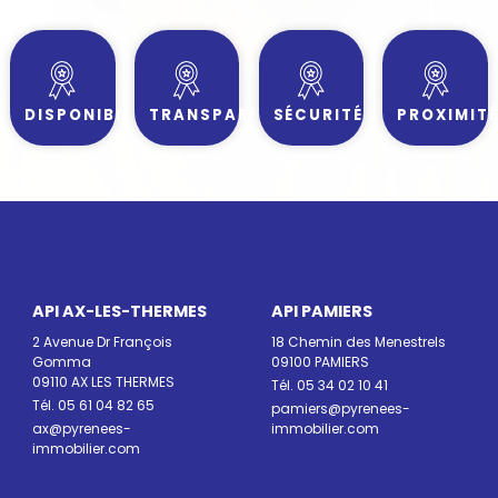
DISPONIBILITÉ
TRANSPARENCE
SÉCURITÉ
PROXIMIT
API AX-LES-THERMES
API PAMIERS
2 Avenue Dr François
18 Chemin des Menestrels
Gomma
09100 PAMIERS
09110 AX LES THERMES
Tél. 05 34 02 10 41
Tél. 05 61 04 82 65
pamiers@pyrenees-
ax@pyrenees-
immobilier.com
immobilier.com