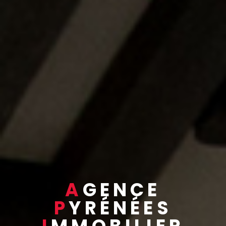
A
GENCE
P
YRÉNÉES