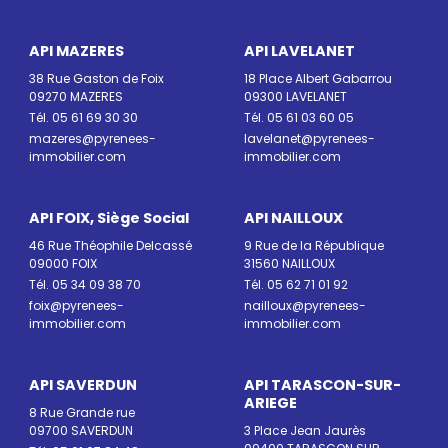
API MAZERES
API LAVELANET
38 Rue Gaston de Foix
18 Place Albert Gabarrou
09270 MAZERES
09300 LAVELANET
Tél. 05 61 69 30 30
Tél. 05 61 03 60 05
mazeres@pyrenees-
lavelanet@pyrenees-
immobilier.com
immobilier.com
API FOIX, Siège Social
API NAILLOUX
46 Rue Théophile Delcassé
9 Rue de la République
09000 FOIX
31560 NAILLOUX
Tél. 05 34 09 38 70
Tél. 05 62 71 01 92
foix@pyrenees-
nailloux@pyrenees-
immobilier.com
immobilier.com
API SAVERDUN
API TARASCON-SUR-
ARIEGE
8 Rue Grande rue
09700 SAVERDUN
3 Place Jean Jaurès