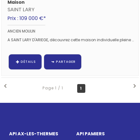
Maison
SAINT LARY
Prix : 109 000 €*
ANCIEN MOULIN
A SAINT LARY D'ARIEGE, découvrez cette maison individuelle pleine de charme, implantée sur un terrain attenant de presque 1 000 m²,...
DÉTAILS
PARTAGER
Page 1 / 1
1
API AX-LES-THERMES
API PAMIERS