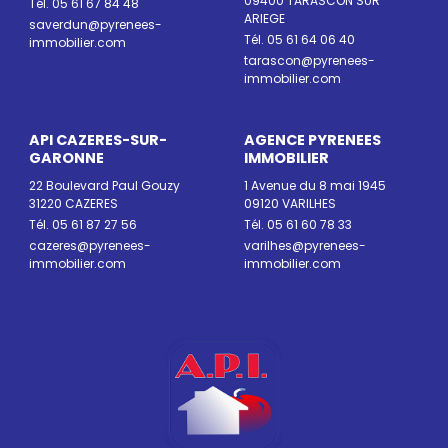
09400 TARASCON SUR
Tél. 05 61 67 84 48
ARIEGE
saverdun@pyrenees-
Tél. 05 61 64 06 40
immobilier.com
tarascon@pyrenees-
immobilier.com
API CAZERES-SUR-
AGENCE PYRENEES
GARONNE
IMMOBILIER
22 Boulevard Paul Gouzy
1 Avenue du 8 mai 1945
31220 CAZERES
09120 VARILHES
Tél. 05 61 87 27 56
Tél. 05 61 60 78 33
cazeres@pyrenees-
varilhes@pyrenees-
immobilier.com
immobilier.com