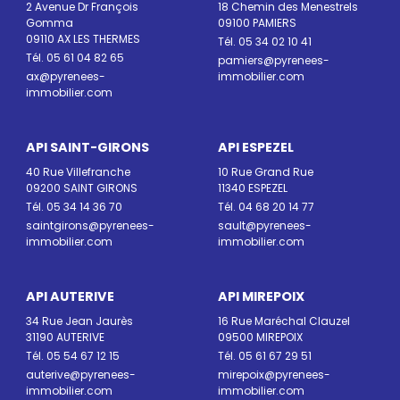
2 Avenue Dr François
18 Chemin des Menestrels
Gomma
09100 PAMIERS
09110 AX LES THERMES
Tél. 05 34 02 10 41
Tél. 05 61 04 82 65
pamiers@pyrenees-
ax@pyrenees-
immobilier.com
immobilier.com
API SAINT-GIRONS
API ESPEZEL
40 Rue Villefranche
10 Rue Grand Rue
09200 SAINT GIRONS
11340 ESPEZEL
Tél. 05 34 14 36 70
Tél. 04 68 20 14 77
saintgirons@pyrenees-
sault@pyrenees-
immobilier.com
immobilier.com
API AUTERIVE
API MIREPOIX
34 Rue Jean Jaurès
16 Rue Maréchal Clauzel
31190 AUTERIVE
09500 MIREPOIX
Tél. 05 54 67 12 15
Tél. 05 61 67 29 51
auterive@pyrenees-
mirepoix@pyrenees-
immobilier.com
immobilier.com