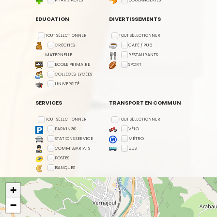
EDUCATION
DIVERTISSEMENTS
TOUT SÉLECTIONNER
TOUT SÉLECTIONNER
CRÈCHES,
CAFÉ / PUB
MATERNELLE
RESTAURANTS
ECOLE PRIMAIRE
SPORT
COLLÈGES, LYCÉES
UNIVERSITÉ
SERVICES
TRANSPORT EN COMMUN
TOUT SÉLECTIONNER
TOUT SÉLECTIONNER
PARKINGS
VÉLO
STATIONS SERVICE
MÉTRO
COMMISSARIATS
BUS
POSTES
BANQUES
+
−