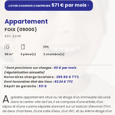
571 € par mois
LOYER CHARGES COMPRISES
*
Appartement
FOIX (09000)
Réf.
A246
55 m²
3 pièce(s)
2 chambre(s)
* Dont provisions sur charges :
60
€ par mois
(régularisation annuelle)
Honoraires charge locataire :
255.50
€ TTC
Dont honoraires état des lieux :
83.34
€ TTC
Dépôt de garantie :
511
€
A
gréable appartement situé au 1er étage d'un immeuble sécurisé
dans le centre-ville de Foix, il se compose d'une entrée, d'un
séjour et d'une cuisine séparée donnant sur un balcon d'environ 17m²,
de deux chambres, d'une salle d'eau, d'un WC, et au 4ième étage d'un