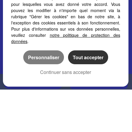
pour lesquelles vous avez donné votre accord. Vous
pouvez les modifier à n'importe quel moment via la
rubrique "Gérer les cookies" en bas de notre site, à
API AX-LES-THERMES
API PAMIERS
l'exception des cookies essentiels à son fonctionnement.
2 Avenue Dr François
18 Chemin des Menestrels
Pour plus d'informations sur vos données personnelles,
Gomma
09100 PAMIERS
veuillez consulter
notre politique de protection des
09110 AX LES THERMES
Tél. 05 34 02 10 41
données
.
Tél. 05 61 04 82 65
pamiers@pyrenees-
ax@pyrenees-
immobilier.com
immobilier.com
Personnaliser
Tout accepter
Continuer sans accepter
API SAINT-GIRONS
API ESPEZEL
40 Rue Villefranche
10 Rue Grand Rue
APPELER
NOUS CONTACTER
09200 SAINT GIRONS
11340 ESPEZEL
Tél. 05 34 14 36 70
Tél. 04 68 20 14 77
saintgirons@pyrenees-
sault@pyrenees-
immobilier.com
immobilier.com
API AUTERIVE
API MIREPOIX
34 Rue Jean Jaurès
16 Rue Maréchal Clauzel