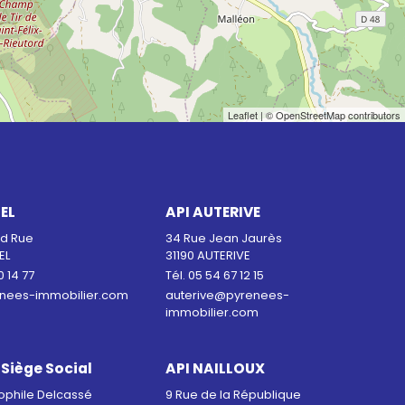
Leaflet
| © OpenStreetMap contributors
ZEL
API AUTERIVE
nd Rue
34 Rue Jean Jaurès
EL
31190 AUTERIVE
0 14 77
Tél. 05 54 67 12 15
nees-immobilier.com
auterive@pyrenees-
immobilier.com
 Siège Social
API NAILLOUX
ophile Delcassé
9 Rue de la République