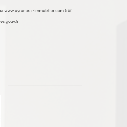
 sur www.pyrenees-immobilier.com (réf.
es.gouv.fr
e