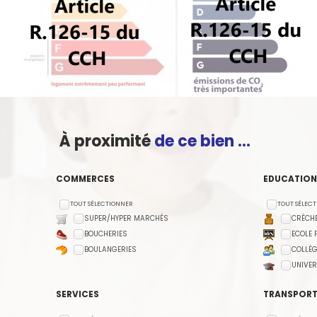
À proximité
de ce bien ...
COMMERCES
EDUCATION
TOUT SÉLECTIONNER
TOUT SÉLEC
SUPER/HYPER MARCHÉS
CRÈCHE
BOUCHERIES
ECOLE 
BOULANGERIES
COLLÈG
UNIVER
SERVICES
TRANSPORT