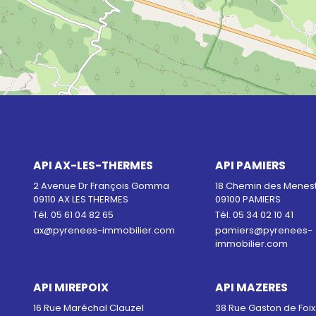
API AX-LES-THERMES
API PAMIERS
2 Avenue Dr François Gomma
18 Chemin des Menest
09110 AX LES THERMES
09100 PAMIERS
Tél. 05 61 04 82 65
Tél. 05 34 02 10 41
ax@pyrenees-immobilier.com
pamiers@pyrenees-
immobilier.com
API MIREPOIX
API MAZERES
16 Rue Maréchal Clauzel
38 Rue Gaston de Foix