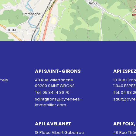
API SAINT-GIRONS
API ESPE
rels
40 Rue Villefranche
10 Rue Gra
09200 SAINT GIRONS
11340 ESPEZ
Tél. 05 34 14 36 70
Tél. 04 68 2
saintgirons@pyrenees-
sault@pyre
immobilier.com
API LAVELANET
API FOIX,
18 Place Albert Gabarrou
46 Rue Thé