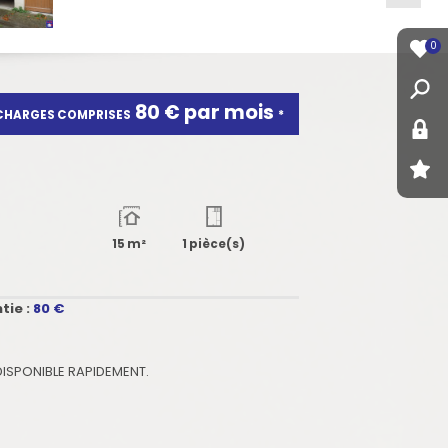
0
80 € par mois
CHARGES COMPRISES
*
15 m²
1 pièce(s)
tie :
80
€
 DISPONIBLE RAPIDEMENT.