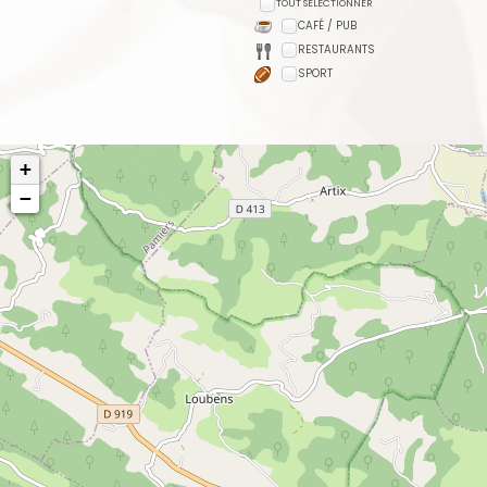
TOUT SÉLECTIONNER
CAFÉ / PUB
RESTAURANTS
SPORT
+
−