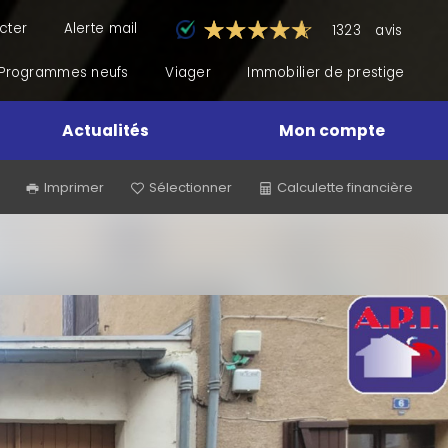
cter
Alerte mail
1323
avis
Programmes neufs
Viager
Immobilier de prestige
Actualités
Mon compte
Imprimer
Sélectionner
Calculette financière