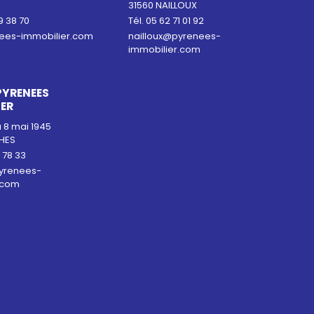
31560 NAILLOUX
9 38 70
Tél. 05 62 71 01 92
ees-immobilier.com
nailloux@pyrenees-
immobilier.com
PYRENEES
IER
 8 mai 1945
LHES
0 78 33
yrenees-
.com