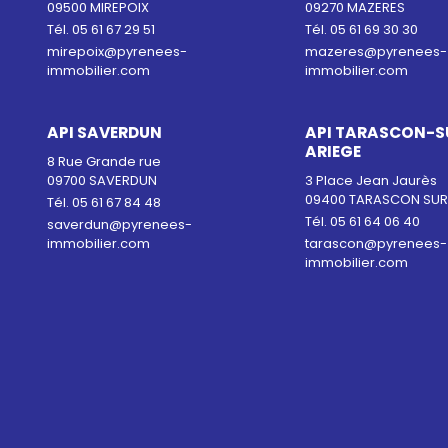
09500 MIREPOIX
09270 MAZERES
Tél. 05 61 67 29 51
Tél. 05 61 69 30 30
mirepoix@pyrenees-
mazeres@pyrenees-
immobilier.com
immobilier.com
API SAVERDUN
API TARASCON-S
ARIEGE
8 Rue Grande rue
09700 SAVERDUN
3 Place Jean Jaurès
09400 TARASCON SUR
Tél. 05 61 67 84 48
Tél. 05 61 64 06 40
saverdun@pyrenees-
immobilier.com
tarascon@pyrenees-
immobilier.com