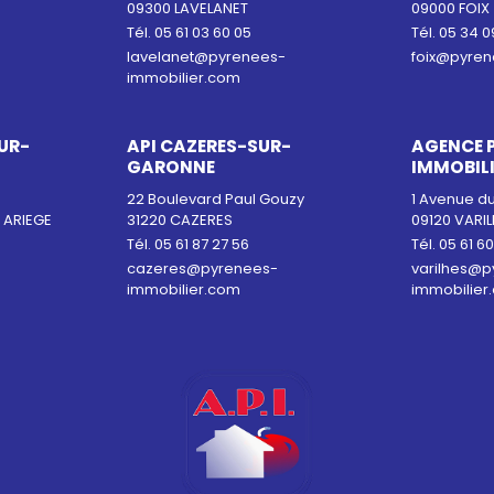
09300 LAVELANET
09000 FOIX
Tél. 05 61 03 60 05
Tél. 05 34 0
lavelanet@pyrenees-
foix@pyren
immobilier.com
UR-
API CAZERES-SUR-
AGENCE 
GARONNE
IMMOBIL
22 Boulevard Paul Gouzy
1 Avenue du
 ARIEGE
31220 CAZERES
09120 VARI
Tél. 05 61 87 27 56
Tél. 05 61 6
cazeres@pyrenees-
varilhes@p
immobilier.com
immobilier