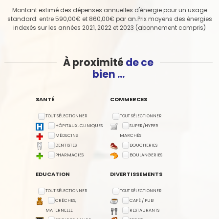
Montant estimé des dépenses annuelles d'énergie pour un usage
standard: entre 590,00€ et 860,00€ par an.Prix moyens des énergies
indexés sur les années 2021, 2022 et 2023 (abonnement compris)
À proximité
de ce
bien ...
SANTÉ
COMMERCES
TOUT SÉLECTIONNER
TOUT SÉLECTIONNER
HÔPITAUX, CLINIQUES
SUPER/HYPER
MÉDECINS
MARCHÉS
DENTISTES
BOUCHERIES
PHARMACIES
BOULANGERIES
EDUCATION
DIVERTISSEMENTS
TOUT SÉLECTIONNER
TOUT SÉLECTIONNER
CRÈCHES,
CAFÉ / PUB
MATERNELLE
RESTAURANTS