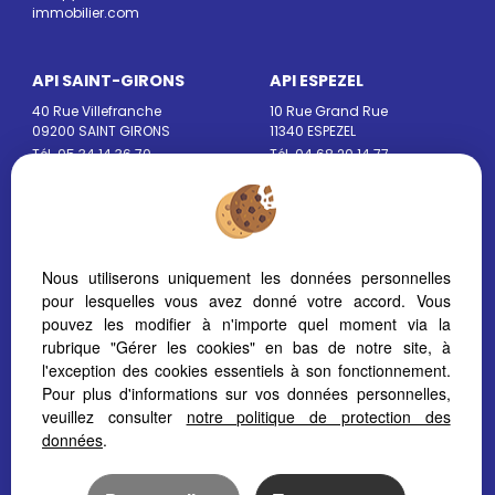
immobilier.com
API SAINT-GIRONS
API ESPEZEL
40 Rue Villefranche
10 Rue Grand Rue
09200 SAINT GIRONS
11340 ESPEZEL
Tél. 05 34 14 36 70
Tél. 04 68 20 14 77
saintgirons@pyrenees-
sault@pyrenees-
immobilier.com
immobilier.com
API AUTERIVE
API MIREPOIX
Nous utiliserons uniquement les données personnelles
34 Rue Jean Jaurès
16 Rue Maréchal Clauzel
pour lesquelles vous avez donné votre accord. Vous
31190 AUTERIVE
09500 MIREPOIX
pouvez les modifier à n'importe quel moment via la
Tél. 05 54 67 12 15
Tél. 05 61 67 29 51
rubrique "Gérer les cookies" en bas de notre site, à
auterive@pyrenees-
mirepoix@pyrenees-
l'exception des cookies essentiels à son fonctionnement.
immobilier.com
immobilier.com
Pour plus d'informations sur vos données personnelles,
veuillez consulter
notre politique de protection des
données
.
API MAZERES
API LAVELANET
38 Rue Gaston de Foix
18 Place Albert Gabarrou