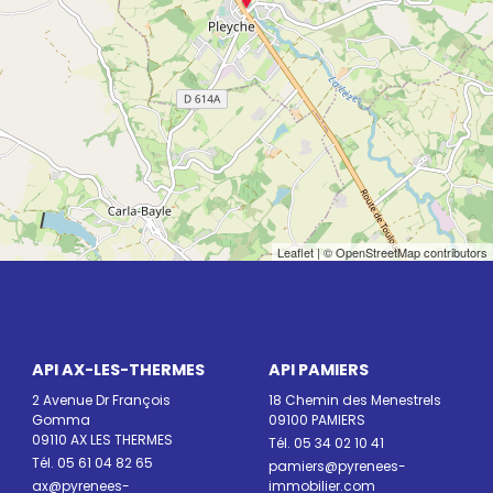
Leaflet
| © OpenStreetMap contributors
API AX-LES-THERMES
API PAMIERS
2 Avenue Dr François
18 Chemin des Menestrels
Gomma
09100 PAMIERS
09110 AX LES THERMES
Tél. 05 34 02 10 41
Tél. 05 61 04 82 65
pamiers@pyrenees-
ax@pyrenees-
immobilier.com