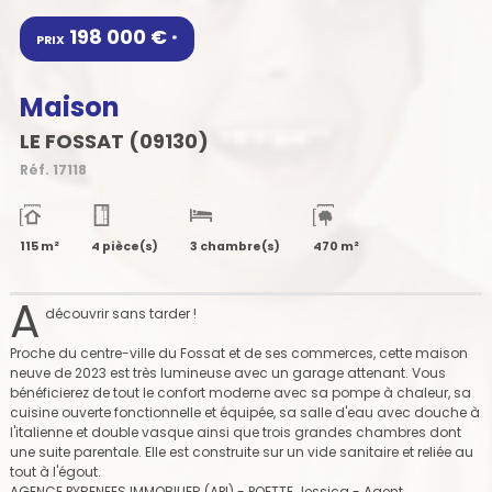
198 000 €
PRIX
*
Maison
LE FOSSAT (09130)
Réf.
17118
115 m²
4 pièce(s)
3 chambre(s)
470 m²
A
découvrir sans tarder !
Proche du centre-ville du Fossat et de ses commerces, cette maison
neuve de 2023 est très lumineuse avec un garage attenant. Vous
bénéficierez de tout le confort moderne avec sa pompe à chaleur, sa
cuisine ouverte fonctionnelle et équipée, sa salle d'eau avec douche à
l'italienne et double vasque ainsi que trois grandes chambres dont
une suite parentale. Elle est construite sur un vide sanitaire et reliée au
tout à l'égout.
AGENCE PYRENEES IMMOBILIER (API) - POETTE Jessica - Agent