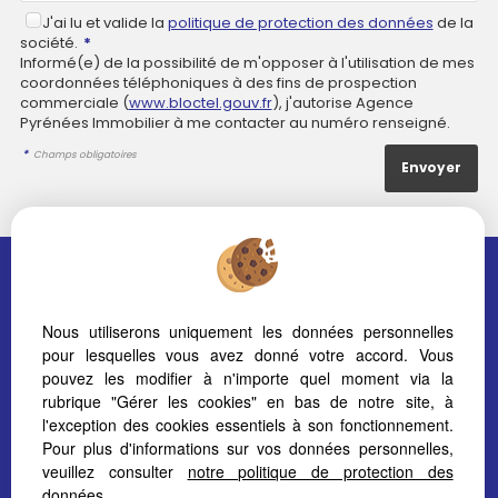
J'ai lu et valide la
politique de protection des données
de la
société.
*
Informé(e) de la possibilité de m'opposer à l'utilisation de mes
coordonnées téléphoniques à des fins de prospection
commerciale (
www.bloctel.gouv.fr
), j'autorise Agence
Pyrénées Immobilier à me contacter au numéro renseigné.
*
Champs obligatoires
Nous utiliserons uniquement les données personnelles
API AX-LES-THERMES
API PAMIERS
pour lesquelles vous avez donné votre accord. Vous
pouvez les modifier à n'importe quel moment via la
2 Avenue Dr François
18 Chemin des Menestrels
Gomma
09100 PAMIERS
rubrique "Gérer les cookies" en bas de notre site, à
09110 AX LES THERMES
Tél. 05 34 02 10 41
l'exception des cookies essentiels à son fonctionnement.
Tél. 05 61 04 82 65
pamiers@pyrenees-
Pour plus d'informations sur vos données personnelles,
ax@pyrenees-
immobilier.com
veuillez consulter
notre politique de protection des
immobilier.com
données
.