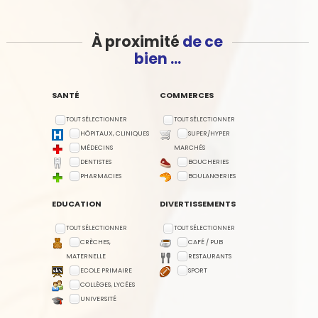
À proximité
de ce
bien ...
SANTÉ
COMMERCES
TOUT SÉLECTIONNER
TOUT SÉLECTIONNER
HÔPITAUX, CLINIQUES
SUPER/HYPER
MÉDECINS
MARCHÉS
DENTISTES
BOUCHERIES
PHARMACIES
BOULANGERIES
EDUCATION
DIVERTISSEMENTS
TOUT SÉLECTIONNER
TOUT SÉLECTIONNER
CRÈCHES,
CAFÉ / PUB
MATERNELLE
RESTAURANTS
ECOLE PRIMAIRE
SPORT
COLLÈGES, LYCÉES
UNIVERSITÉ