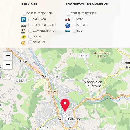
SERVICES
TRANSPORT EN COMMUN
TOUT SÉLECTIONNER
TOUT SÉLECTIONNER
PARKINGS
VÉLO
STATIONS SERVICE
MÉTRO
COMMISSARIATS
BUS
POSTES
BANQUES
+
−