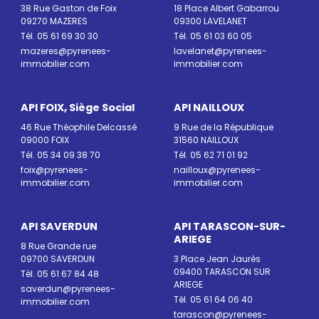
38 Rue Gaston de Foix
18 Place Albert Gabarrou
09270 MAZERES
09300 LAVELANET
Tél. 05 61 69 30 30
Tél. 05 61 03 60 05
mazeres@pyrenees-
lavelanet@pyrenees-
immobilier.com
immobilier.com
API FOIX, Siège Social
API NAILLOUX
46 Rue Théophile Delcassé
9 Rue de la République
09000 FOIX
31560 NAILLOUX
Tél. 05 34 09 38 70
Tél. 05 62 71 01 92
foix@pyrenees-
nailloux@pyrenees-
immobilier.com
immobilier.com
API SAVERDUN
API TARASCON-SUR-
ARIEGE
8 Rue Grande rue
09700 SAVERDUN
3 Place Jean Jaurès
09400 TARASCON SUR
Tél. 05 61 67 84 48
ARIEGE
saverdun@pyrenees-
Tél. 05 61 64 06 40
immobilier.com
tarascon@pyrenees-