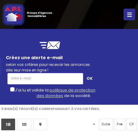
Créez une alerte e-mail
selon vos critères pour recevoir les annonces
dès leur mise en ligne !
J'ai lu et valide la
politique de protection
des données
de la société.
*
0
BIEN(S) TROUVÉ(S) CORRESPONDANT À VOS CRITÈRES.
Date
Prix
CP