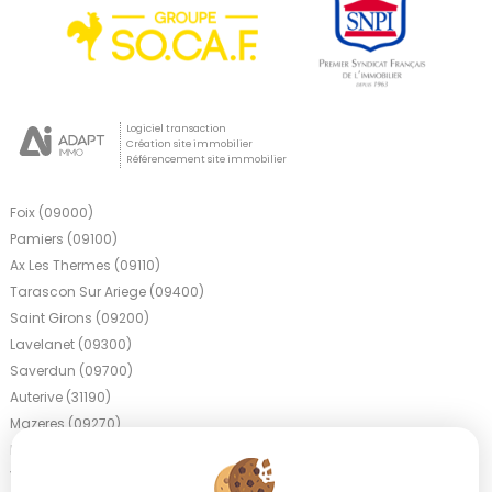
Logiciel transaction
Création site immobilier
Référencement site immobilier
Foix (09000)
Pamiers (09100)
Ax Les Thermes (09110)
Tarascon Sur Ariege (09400)
Saint Girons (09200)
Lavelanet (09300)
Saverdun (09700)
Auterive (31190)
Mazeres (09270)
La Bastide De Serou (09240)
Varilhes (09120)