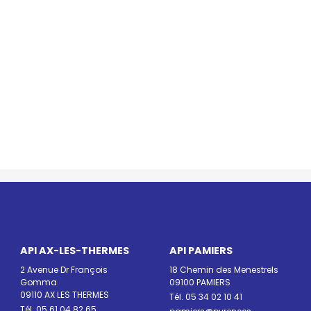
API AX-LES-THERMES
API PAMIERS
2 Avenue Dr François
18 Chemin des Menestrels
Gomma
09100 PAMIERS
09110 AX LES THERMES
Tél. 05 34 02 10 41
Tél. 05 61 04 82 65