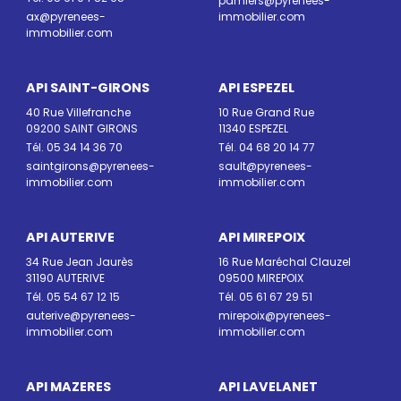
pamiers@pyrenees-
ax@pyrenees-
immobilier.com
immobilier.com
API SAINT-GIRONS
API ESPEZEL
40 Rue Villefranche
10 Rue Grand Rue
09200 SAINT GIRONS
11340 ESPEZEL
Tél. 05 34 14 36 70
Tél. 04 68 20 14 77
saintgirons@pyrenees-
sault@pyrenees-
immobilier.com
immobilier.com
API AUTERIVE
API MIREPOIX
34 Rue Jean Jaurès
16 Rue Maréchal Clauzel
31190 AUTERIVE
09500 MIREPOIX
Tél. 05 54 67 12 15
Tél. 05 61 67 29 51
auterive@pyrenees-
mirepoix@pyrenees-
immobilier.com
immobilier.com
API MAZERES
API LAVELANET