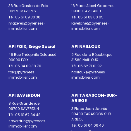
38 Rue Gaston de Foix
18 Place Albert Gabarrou
09270 MAZERES
09300 LAVELANET
Tél. 05 61 69 30 30
Tél. 05 61 03 60 05
mazeres@pyrenees-
lavelanet@pyrenees-
immobilier.com
immobilier.com
API FOIX, Siège Social
API NAILLOUX
46 Rue Théophile Delcassé
9 Rue de la République
09000 FOIX
31560 NAILLOUX
Tél. 05 34 09 38 70
Tél. 05 62 71 01 92
foix@pyrenees-
nailloux@pyrenees-
immobilier.com
immobilier.com
API SAVERDUN
API TARASCON-SUR-
ARIEGE
8 Rue Grande rue
09700 SAVERDUN
3 Place Jean Jaurès
09400 TARASCON SUR
Tél. 05 61 67 84 48
ARIEGE
saverdun@pyrenees-
Tél. 05 61 64 06 40
immobilier.com