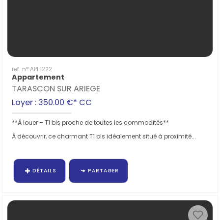
ref. n° API 1222
Appartement
TARASCON SUR ARIEGE
Loyer : 350.00 €*
CC
**À louer – T1 bis proche de toutes les commodités**
À découvrir, ce charmant T1 bis idéalement situé à proximité...
DÉTAILS
PARTAGER