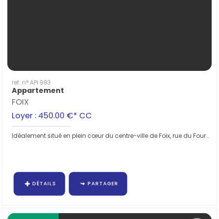
ref. n° API 983
Appartement
FOIX
Loyer : 450.00 €*
CC
Idéalement situé en plein cœur du centre-ville de Foix, rue du Four d’Amont, découvrez ce charmant appartement T2...
DÉTAILS
PARTAGER