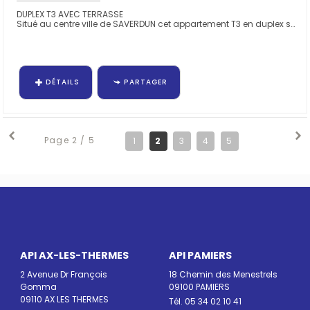
DUPLEX T3 AVEC TERRASSE
Situé au centre ville de SAVERDUN cet appartement T3 en duplex se trouve au 1er étage d'un immeuble composé de 3...
DÉTAILS
PARTAGER
Page 2 / 5
1
2
3
4
5
API AX-LES-THERMES
API PAMIERS
2 Avenue Dr François
18 Chemin des Menestrels
Gomma
09100 PAMIERS
09110 AX LES THERMES
Tél. 05 34 02 10 41