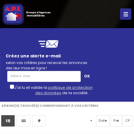
Créez une alerte e-mail
selon vos critères pour recevoir les annonces
dès leur mise en ligne !
J'ai lu et valide la
politique de protection
des données
de la société.
*
49
BIEN(S) TROUVÉ(S) CORRESPONDANT À VOS CRITÈRES.
Date
Prix
CP