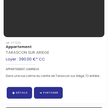
ref. n° 1223
Appartement
TARASCON SUR ARIEGE
Loyer : 390.00 €*
CC
APPARTEMENT LUMINEUX
Dans une rue calme du centre de Tarascon sur Aiège, T2 entièrement rénové au troisième étage...
DÉTAILS
PARTAGER