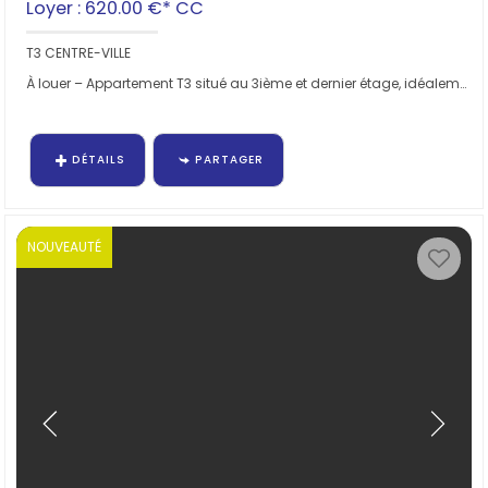
Loyer : 620.00 €*
CC
T3 CENTRE-VILLE
À louer – Appartement T3 situé au 3ième et dernier étage, idéalement placé à proximité immédiate des...
DÉTAILS
PARTAGER
NOUVEAUTÉ