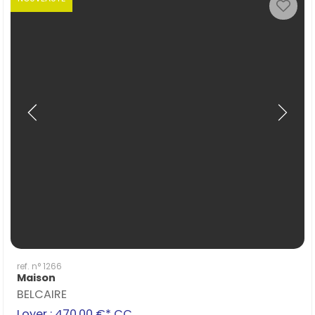
ref. n° 1266
Maison
BELCAIRE
Loyer : 470.00 €*
CC