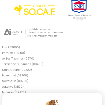
Logiciel de transaction
Création site internet immobilier
Référencement immobilier
Foix (09000)
Pamiers (09100)
Ax Les Thermes (09110)
Tarascon Sur Ariege (09400)
Saint Girons (09200)
Lavelanet (09300)
Saverdun (09700)
Auterive (31190)
Mazeres (09270)
La Bastide De Serou (09240)
Varilhes (09120)