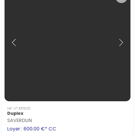
ref. n° API926
Duplex
SAVERDUN
Loyer : 600.00 €*
CC