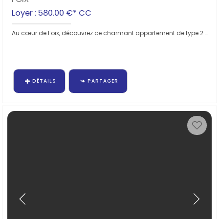
Loyer : 580.00 €*
CC
Au cœur de Foix, découvrez ce charmant appartement de type 2 de 40 m² situé au deuxième étage d'un immeuble du centre...
DÉTAILS
PARTAGER