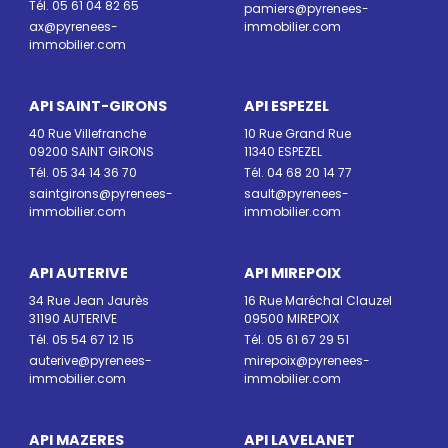
Tél. 05 61 04 82 65
pamiers@pyrenees-
ax@pyrenees-
immobilier.com
immobilier.com
API SAINT-GIRONS
API ESPEZEL
40 Rue Villefranche
10 Rue Grand Rue
09200 SAINT GIRONS
11340 ESPEZEL
Tél. 05 34 14 36 70
Tél. 04 68 20 14 77
saintgirons@pyrenees-
sault@pyrenees-
immobilier.com
immobilier.com
API AUTERIVE
API MIREPOIX
34 Rue Jean Jaurès
16 Rue Maréchal Clauzel
31190 AUTERIVE
09500 MIREPOIX
Tél. 05 54 67 12 15
Tél. 05 61 67 29 51
auterive@pyrenees-
mirepoix@pyrenees-
immobilier.com
immobilier.com
API MAZERES
API LAVELANET