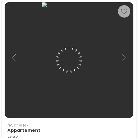
ref. n° API47
Appartement
FOIX