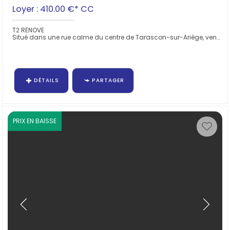
Loyer : 410.00 €*
CC
T2 RENOVE
Situé dans une rue calme du centre de Tarascon-sur-Ariège, venez découvrir ce charmant appartement T2...
DÉTAILS
PARTAGER
PRIX EN BAISSE