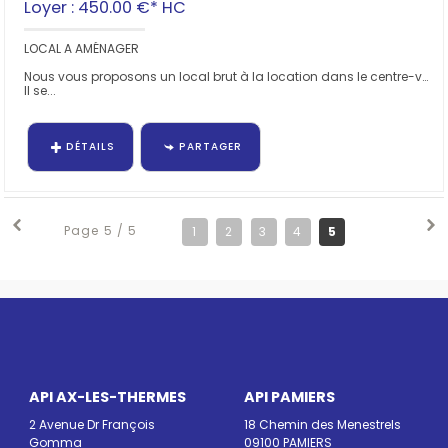
Loyer : 450.00 €*
HC
LOCAL A AMÉNAGER
Nous vous proposons un local brut à la location dans le centre-ville de Foix, rue d'Albret.
Il se...
DÉTAILS
PARTAGER
Page 5 / 5
1
2
3
4
5
API AX-LES-THERMES
API PAMIERS
2 Avenue Dr François
18 Chemin des Menestrels
Gomma
09100 PAMIERS