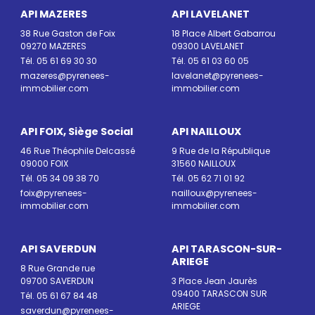
API MAZERES
API LAVELANET
38 Rue Gaston de Foix
18 Place Albert Gabarrou
09270 MAZERES
09300 LAVELANET
Tél. 05 61 69 30 30
Tél. 05 61 03 60 05
mazeres@pyrenees-
lavelanet@pyrenees-
immobilier.com
immobilier.com
API FOIX, Siège Social
API NAILLOUX
46 Rue Théophile Delcassé
9 Rue de la République
09000 FOIX
31560 NAILLOUX
Tél. 05 34 09 38 70
Tél. 05 62 71 01 92
foix@pyrenees-
nailloux@pyrenees-
immobilier.com
immobilier.com
API SAVERDUN
API TARASCON-SUR-
ARIEGE
8 Rue Grande rue
09700 SAVERDUN
3 Place Jean Jaurès
09400 TARASCON SUR
Tél. 05 61 67 84 48
ARIEGE
saverdun@pyrenees-