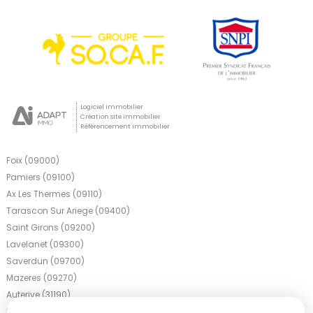
Logiciel immobilier
Création site immobilier
Référencement immobilier
Foix (09000)
Pamiers (09100)
Ax Les Thermes (09110)
Tarascon Sur Ariege (09400)
Saint Girons (09200)
Lavelanet (09300)
Saverdun (09700)
Mazeres (09270)
Auterive (31190)
Mirepoix (09500)