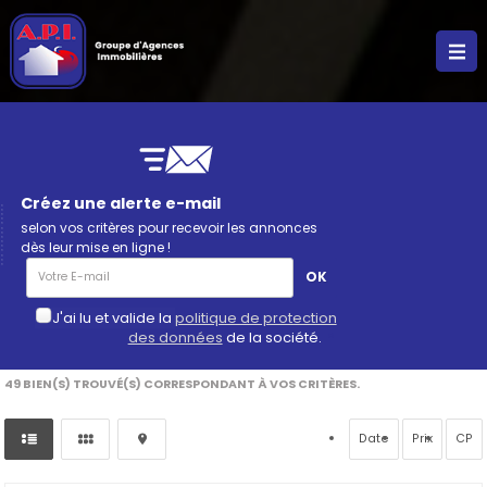
Créez une alerte e-mail
selon vos critères pour recevoir les annonces
dès leur mise en ligne !
J'ai lu et valide la
politique de protection
des données
de la société.
*
49
BIEN(S) TROUVÉ(S) CORRESPONDANT À VOS CRITÈRES.
Date
Prix
CP