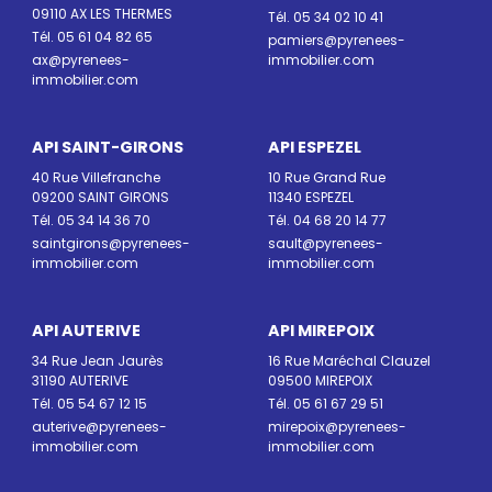
09110 AX LES THERMES
Tél. 05 34 02 10 41
Tél. 05 61 04 82 65
pamiers@pyrenees-
ax@pyrenees-
immobilier.com
immobilier.com
API SAINT-GIRONS
API ESPEZEL
40 Rue Villefranche
10 Rue Grand Rue
09200 SAINT GIRONS
11340 ESPEZEL
Tél. 05 34 14 36 70
Tél. 04 68 20 14 77
saintgirons@pyrenees-
sault@pyrenees-
immobilier.com
immobilier.com
API AUTERIVE
API MIREPOIX
34 Rue Jean Jaurès
16 Rue Maréchal Clauzel
31190 AUTERIVE
09500 MIREPOIX
Tél. 05 54 67 12 15
Tél. 05 61 67 29 51
auterive@pyrenees-
mirepoix@pyrenees-
immobilier.com
immobilier.com