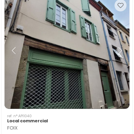
ref. n° API1040
Local commercial
FOIX