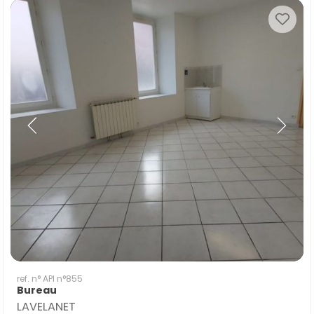
ref. n° API n°855
Bureau
LAVELANET