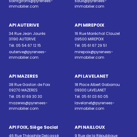
saintgirons@pyrenees-
sault@pyrenees-
immobilier.com
immobilier.com
API AUTERIVE
API MIREPOIX
34 Rue Jean Jaurès
16 Rue Maréchal Clauzel
31190 AUTERIVE
09500 MIREPOIX
Tél. 05 54 67 12 15
Tél. 05 61 67 29 51
auterive@pyrenees-
mirepoix@pyrenees-
immobilier.com
immobilier.com
API MAZERES
API LAVELANET
38 Rue Gaston de Foix
18 Place Albert Gabarrou
09270 MAZERES
09300 LAVELANET
Tél. 05 61 69 30 30
Tél. 05 61 03 60 05
mazeres@pyrenees-
lavelanet@pyrenees-
immobilier.com
immobilier.com
API FOIX, Siège Social
API NAILLOUX
46 Rue Théophile Delcassé
9 Rue de la République