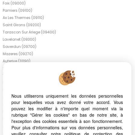
Foix (09000)
Pamiers (09100)
Ax Les Thermes (09110)
Saint Girons (09200)
Tarascon Sur Ariege (09400)
Lavelanet (09300)
Saverdun (09700)
Mazeres (09270)
Auterive (31190)
Mirepoix (09500)
Varilhes (09120)
La Bastide De Serou (09240)
Nailloux (31560)
Nous utiliserons uniquement les données personnelles
Cazeres (31220)
pour lesquelles vous avez donné votre accord. Vous
Saint Gaudens (31800)
pouvez les modifier à n'importe quel moment via la
Belcaire (11340)
rubrique "Gérer les cookies" en bas de notre site, à
Espezel (11340)
l'exception des cookies essentiels à son fonctionnement.
Castelnau Durban (09420)
Pour plus d'informations sur vos données personnelles,
Saint Pierre Dels Forcats (66210)
veuillez consulter
notre politique de protection des