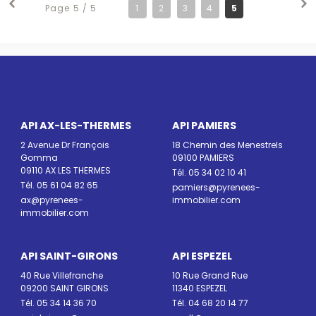
Page 5 / 5
1
2
3
4
5
API AX-LES-THERMES
API PAMIERS
2 Avenue Dr François
18 Chemin des Menestrels
Gomma
09100 PAMIERS
09110 AX LES THERMES
Tél. 05 34 02 10 41
Tél. 05 61 04 82 65
pamiers@pyrenees-
ax@pyrenees-
immobilier.com
immobilier.com
API SAINT-GIRONS
API ESPEZEL
40 Rue Villefranche
10 Rue Grand Rue
09200 SAINT GIRONS
11340 ESPEZEL
Tél. 05 34 14 36 70
Tél. 04 68 20 14 77