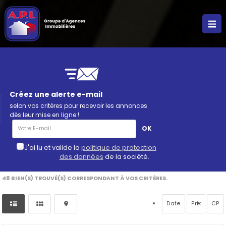
Créez une alerte e-mail
selon vos critères pour recevoir les annonces
dès leur mise en ligne !
J'ai lu et valide la
politique de protection
des données
de la société.
*
48
BIEN(S) TROUVÉ(S) CORRESPONDANT À VOS CRITÈRES.
Date
Prix
CP