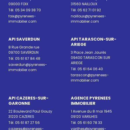
09000 FOIX
31560 NAILLOUX
Tél. 05 34 09 38 70
Tél. 05 62 71 01 92
foix@pyrenees-
nailloux@pyrenees-
immobilier.com
immobilier.com
API SAVERDUN
API TARASCON-SUR-
ARIEGE
8 Rue Grande rue
09700 SAVERDUN
3 Place Jean Jaurès
09400 TARASCON SUR
Tél. 05 61 67 84 48
ARIEGE
saverdun@pyrenees-
Tél. 05 61 64 06 40
immobilier.com
tarascon@pyrenees-
immobilier.com
API CAZERES-SUR-
AGENCE PYRENEES
GARONNE
IMMOBILIER
22 Boulevard Paul Gouzy
1 Avenue du 8 mai 1945
31220 CAZERES
09120 VARILHES
Tél. 05 61 87 27 56
Tél. 05 61 60 78 33
cazeres@pyrenees-
varilhes@pyrenees-